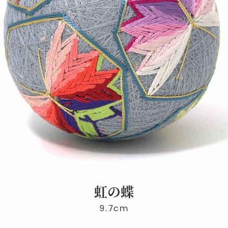
虹の蝶
9.7cm